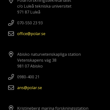
Polarforskningssekretariatet
c/o Luleå tekniska universitet
971 87 Luleå
070-550 23 93
office
polar
se
Abisko naturvetenskapliga station
Vetenskapens väg 38
981 07 Abisko
0980-400 21
ans
polar
se
Kristineberg marina forskningsstation