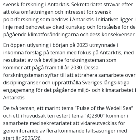
svensk forskning i Antarktis. Sekretariatet strävar efter
att öka omfattningen och intresset för svensk
polarforskning som bedrivs i Antarktis. Initiativet ligger i
linje med behovet av ökad kunskap och förståelse för de
pågående klimatförändringarna och dess konsekvenser.
En öppen utlysning i början på 2023 utmynnade i
inkomna förslag på teman med fokus på Antarktis, med
resultatet av två beviljade forskningsteman som
kommer att pågå fram till år 2030. Dessa
forskningsteman syftar till att attrahera samarbete över
disciplingränser och upprätthålla Sveriges långsiktiga
engagemang för det pågående miljö- och klimatarbetet i
Antarktis.
De två teman, ett marint tema “Pulse of the Wedell Sea”
och ett i huvudsak terrestert tema ”iQ2300” kommer i
samarbete med sekretariatet att vidareutvecklas för
genomförande av flera kommande fältsäsonger med
start år 2025/26.