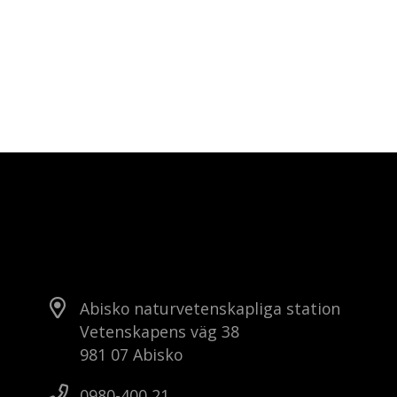
Abisko naturvetenskapliga station
Vetenskapens väg 38
981 07 Abisko
0980-400 21