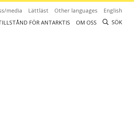
ss/media
Lättläst
Other languages
English
SÖK
TILLSTÅND FÖR ANTARKTIS
OM OSS
Ansök om tillstånd för att besöka Antarktis