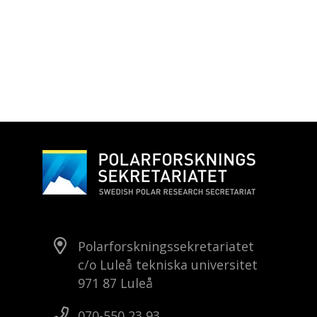
Polarforskningssekretariatet
c/o Luleå tekniska universitet
971 87 Luleå
070-550 23 93