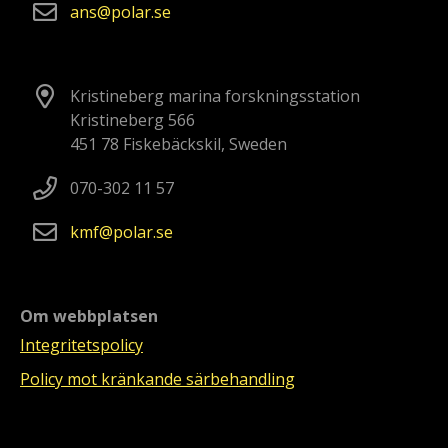
ans
polar
se
Kristineberg marina forskningsstation
Kristineberg 566
451 78 Fiskebäckskil, Sweden
070-302 11 57
kmf
polar
se
Om webbplatsen
Integritetspolicy
Policy mot kränkande särbehandling