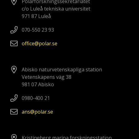
Polarforskningssekretariatet
c/o Luleå tekniska universitet
971 87 Luleå
070-550 23 93
office
polar
se
Abisko naturvetenskapliga station
Vetenskapens väg 38
981 07 Abisko
0980-400 21
ans
polar
se
Kristineberg marina forskningsstation