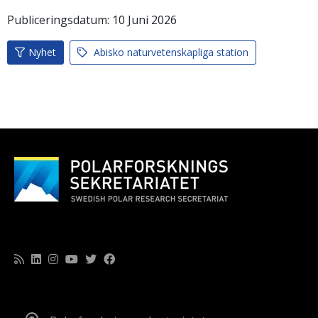
Publiceringsdatum:
10
Juni
2026
Nyhet
Abisko naturvetenskapliga station