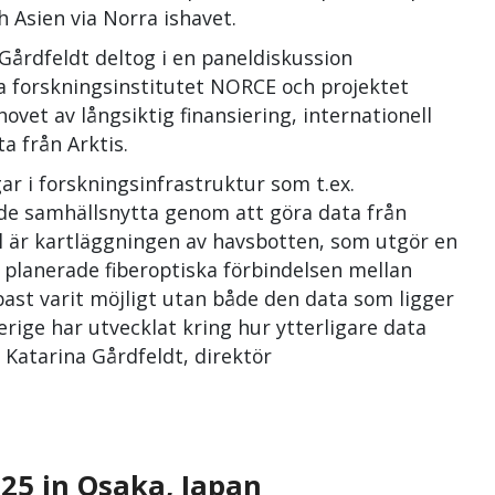
h Asien via Norra ishavet.
Gårdfeldt deltog i en paneldiskussion
 forskningsinstitutet NORCE och projektet
ovet av långsiktig finansiering, internationell
ta från Arktis.
ar i forskningsinfrastruktur som t.ex.
nde samhällsnytta genom att göra data från
el är kartläggningen av havsbotten, som utgör en
 planerade fiberoptiska förbindelsen mellan
past varit möjligt utan både den data som ligger
rige har utvecklat kring hur ytterligare data
 Katarina Gårdfeldt, direktör
025 in Osaka, Japan