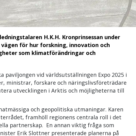
nledningstalaren H.K.H. Kronprinsessan under
 vägen för hur forskning, innovation och
gheter som klimatförändringar och
a paviljongen vid världsutställningen Expo 2025 i
 ministrar, forskare och näringslivsföreträdare
tera utvecklingen i Arktis och möjligheterna till
imatmässiga och geopolitiska utmaningar. Karen
errådet, framhöll regionens centrala roll i det
ella partnerskap. En annan viktig fråga som
inister Erik Slottner presenterade planerna på