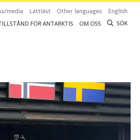
ss/media
Lättläst
Other languages
English
SÖK
TILLSTÅND FÖR ANTARKTIS
OM OSS
Ansök om tillstånd för att besöka Antarktis