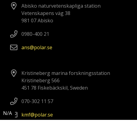
Abisko naturvetenskapliga station
Vetenskapens väg 38
981 07 Abisko
0980-400 21
ans
polar
se
Kristineberg marina forskningsstation
Kristineberg 566
451 78 Fiskebäckskil, Sweden
070-302 11 57
kmf
polar
se