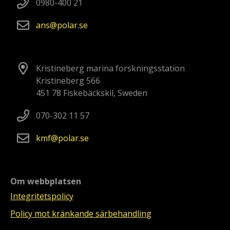
0980-400 21
ans
polar
se
Kristineberg marina forskningsstation
Kristineberg 566
451 78 Fiskebäckskil, Sweden
070-302 11 57
kmf
polar
se
Om webbplatsen
Integritetspolicy
Policy mot kränkande särbehandling