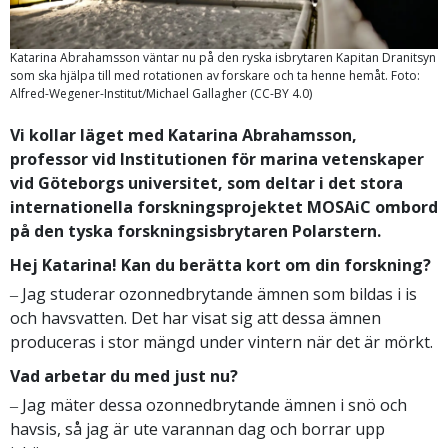
Katarina Abrahamsson väntar nu på den ryska isbrytaren Kapitan Dranitsyn
som ska hjälpa till med rotationen av forskare och ta henne hemåt. Foto:
Alfred-Wegener-Institut/Michael Gallagher (CC-BY 4.0)
Vi kollar läget med Katarina Abrahamsson,
professor vid Institutionen för marina vetenskaper
vid Göteborgs universitet, som deltar i det stora
internationella forskningsprojektet MOSAiC ombord
på den tyska forskningsisbrytaren Polarstern.
Hej Katarina! Kan du berätta kort om din forskning?
‒ Jag studerar ozonnedbrytande ämnen som bildas i is
och havsvatten. Det har visat sig att dessa ämnen
produceras i stor mängd under vintern när det är mörkt.
Vad arbetar du med just nu?
‒ Jag mäter dessa ozonnedbrytande ämnen i snö och
havsis, så jag är ute varannan dag och borrar upp