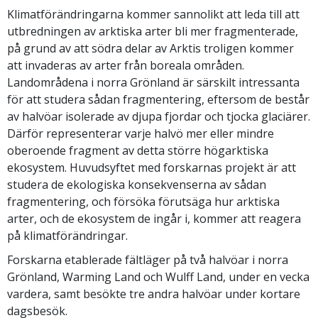
Klimatförändringarna kommer sannolikt att leda till att
utbredningen av arktiska arter bli mer fragmenterade,
på grund av att södra delar av Arktis troligen kommer
att invaderas av arter från boreala områden.
Landområdena i norra Grönland är särskilt intressanta
för att studera sådan fragmentering, eftersom de består
av halvöar isolerade av djupa fjordar och tjocka glaciärer.
Därför representerar varje halvö mer eller mindre
oberoende fragment av detta större högarktiska
ekosystem. Huvudsyftet med forskarnas projekt är att
studera de ekologiska konsekvenserna av sådan
fragmentering, och försöka förutsäga hur arktiska
arter, och de ekosystem de ingår i, kommer att reagera
på klimatförändringar.
Forskarna etablerade fältläger på två halvöar i norra
Grönland, Warming Land och Wulff Land, under en vecka
vardera, samt besökte tre andra halvöar under kortare
dagsbesök.