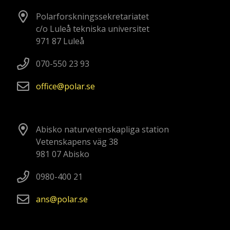
Polarforskningssekretariatet
c/o Luleå tekniska universitet
971 87 Luleå
070-550 23 93
office
polar
se
Abisko naturvetenskapliga station
Vetenskapens väg 38
981 07 Abisko
0980-400 21
ans
polar
se