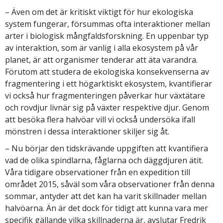
– Även om det är kritiskt viktigt för hur ekologiska
system fungerar, försummas ofta interaktioner mellan
arter i biologisk mångfaldsforskning. En uppenbar typ
av interaktion, som är vanlig i alla ekosystem på vår
planet, är att organismer tenderar att äta varandra.
Förutom att studera de ekologiska konsekvenserna av
fragmentering i ett högarktiskt ekosystem, kvantifierar
vi också hur fragmenteringen påverkar hur växtätare
och rovdjur livnär sig på växter respektive djur. Genom
att besöka flera halvöar vill vi också undersöka ifall
mönstren i dessa interaktioner skiljer sig åt.
– Nu börjar den tidskrävande uppgiften att kvantifiera
vad de olika spindlarna, fåglarna och däggdjuren ätit.
Våra tidigare observationer från en expedition till
området 2015, såväl som våra observationer från denna
sommar, antyder att det kan ha varit skillnader mellan
halvöarna. Än är det dock för tidigt att kunna vara mer
specifik gällande vilka skillnaderna är, avslutar Fredrik