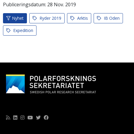
Publiceringsdatum:
28
Nov.
2019
Nyhet
Ryder 2019
Arktis
IB Oden
Expedition