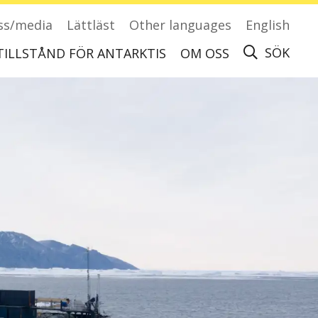
ss/media
Lättläst
Other languages
English
SÖK
TILLSTÅND FÖR ANTARKTIS
OM OSS
Ansök om tillstånd för att besöka Antarktis