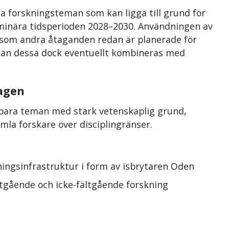
iga forskningsteman som kan ligga till grund för
minära tidsperioden 2028–2030. Användningen av
ersom andra åtaganden redan är planerade för
 kan dessa dock eventuellt kombineras med
lagen
sbara teman med stark vetenskaplig grund,
mla forskare över disciplingränser.
ingsinfrastruktur i form av isbrytaren Oden
ltgående och icke-fältgående forskning