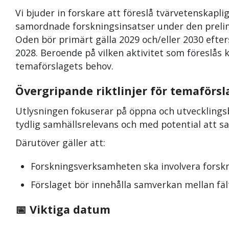
Vi bjuder in forskare att föreslå tvärvetenskapl
samordnade forskningsinsatser under den preli
Oden bör primärt gälla 2029 och/eller 2030 eft
2028. Beroende på vilken aktivitet som föreslås
temaförslagets behov.
Övergripande riktlinjer för temaförs
Utlysningen fokuserar på öppna och utveckling
tydlig samhällsrelevans och med potential att sa
Därutöver gäller att:
Forskningsverksamheten ska involvera forskn
Förslaget bör innehålla samverkan mellan fä
📅 Viktiga datum