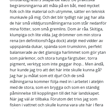
begränsningarna att måla på en båt, med mycket
folk och lite material och utrymme, sätter en teknisk
munkavle på mig. Och det blir tydligt när jag har alla
de här små vilddjurssmålningarna som står nedanför
mina fötter, som små gremlins. Dom är råa. Skitiga,
klumpiga och lite vilda. Jag drömmer om min stora
rena (en definitionsfråga dock) ateljé med vidder av
uppspända dukar, spända som trumskinn, perfekt
balanserade av det glansiga harlimmet som gör ytan
som pärlemor, och stora tunga färgtuber, torra
pigment, verktyg som inte geggar ihop… Men ändå,
hur kunde jag tro att det här inte skulle kunna gå?
Jag har ju målat som ett djur! Och de små
målningarna kommer följa med in i arbetet i ateljén
med de stora, som en brygga och som en ständig
påminnelse till kopplingen till det här landskapet.
När jag väl är tillbaka. Förutom det trivs jag som
fisken i vattnet och skulle kunna vara ute här i flera