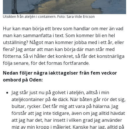
Utsikten från ateljén i containern. Foto: Sara-Vide Ericson
Hur kan man börja ett brev som handlar om mer än vad
man kan sammanfatta i text. Som kommer bli en hel
utställning? Något man kommer jobba med i ett år, eller
flera? Jag antar att man kan börja där man står med
fötterna. Så vi håller det konkret, så får det konstnärliga
följa senare, för det formas fortfarande.
Nedan följer några iakttagelser från fem veckor
ombord på Oden:
Jag står just nu på golvet i ateljén, alltså i min
ateljécontainer på 4e däck. När båten går rör det sig,
bultar, rycker. Det får mig att vara på hälarna. Jag
förstår att jag inte tidigare, även om jag alltid hävdat
att jag har det, har insett i vilken grad jag använder
mig av min kropp i måleriet. Kanske har jag, alltid på