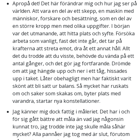
Apropå det! Det här förändrar mig och hur jag ser på
världen. Att vara en del av ett skepp, en maskin med
människor, forskare och besättning, som en del av
en större kropp men med olika uppgifter. I början
var det utmanande, att hitta plats och syfte. Försöka
arbeta som vanligt, fast det inte går, det tar på
krafterna att streta emot, dra åt ett annat håll. Allt
det du trodde att du visste, behövde du vända på ett
antal gånger, och det gör jag fortfarande. Drömde
om att jag hängde upp och ner i ett tåg, hissades
upp i taket. Låter obehagligt men har faktiskt varit
skönt att bli satt ur balans. Så mycket har ruskats
om och saker som skakas om, byter plats med
varandra, startar nya konstellationer.
Jag känner mig dock fattig i måleriet. Det har i och
för sig gått bättre att måla än vad jag någonsin
kunnat tro, jag trodde inte jag skulle måla såhär
mycket? Alla pannåer jag tog med är slut, förutom