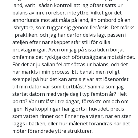
land, varit i sådan kontroll att jag oftast satts ur
balans av inre rörelser, inte yttre. Vilket gör det
annorlunda mot att måla på land, än ombord på en
isbrytare, som tuggar sig genom flerårsis. Det märks
i praktiken, och jag har därför delvis lagt passen i
ateljén efter när skeppet står still för olika
provtagningar. Även om jag på sista tiden börjat
omfamna det ryckiga och oförutsägbara motståndet.
För det är ju sällan fel att sättas ur balans, och det
har märkts i min process. Ett banalt men roligt
exempel på hur det kan arta sig var att lösenordet
till min dator var som bortblåst? Samma som jag
startat datorn med varje dag i typ femton år? Helt
borta? Var utelåst i tre dagar, försökte om och om
igen. Nya kopplingar har gjorts i huvudet, precis
som vatten rinner och finner nya vägar, när en sten
läggs i bäcken, eller hur måleriet förändras när det
möter förändrade yttre strukturer.