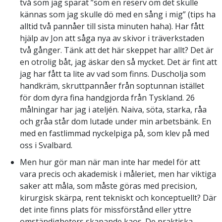
två som jag sparat ”som en reserv om det skulle
kännas som jag skulle dö med en sång i mig” (tips ha
alltid två pannåer till sista minuten haha). Har fått
hjälp av Jon att såga nya av skivor i träverkstaden
två gånger. Tänk att det här skeppet har allt? Det är
en otrolig båt, jag äskar den så mycket. Det är fint att
jag har fått ta lite av vad som finns. Duscholja som
handkräm, skruttpannåer från soptunnan istället
för dom dyra fina handgjorda från Tyskland. 26
målningar har jag i ateljén. Naiva, söta, starka, råa
och gråa står dom lutade under min arbetsbänk. En
med en fastlimmad nyckelpiga på, som klev på med
oss i Svalbard.
Men hur gör man när man inte har medel för att
vara precis och akademisk i måleriet, men har viktiga
saker att måla, som måste göras med precision,
kirurgisk skärpa, rent tekniskt och konceptuellt? Där
det inte finns plats för missförstånd eller yttre
omständigheters skapande kaos. De praktiska