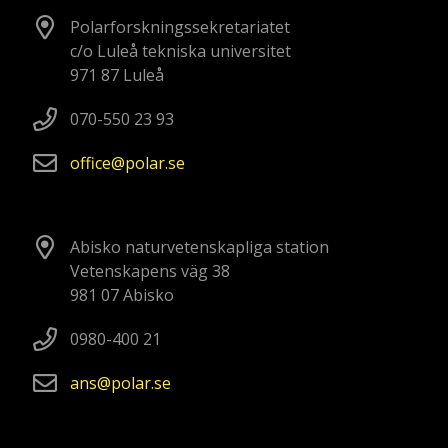
Polarforskningssekretariatet
c/o Luleå tekniska universitet
971 87 Luleå
070-550 23 93
office
polar
se
Abisko naturvetenskapliga station
Vetenskapens väg 38
981 07 Abisko
0980-400 21
ans
polar
se