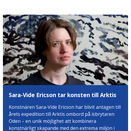
Sara-Vide Ericson tar konsten till Arktis
Konstnären Sara-Vide Ericson har blivit antagen till
årets expedition till Arktis ombord på isbrytaren
Oden – en unik möjlighet att kombinera
konstnärligt skapande med den extrema miljön i