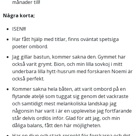
månader till!
Några korta;
ISEN!!!
Har fått hjälp med titlar, finns oväntat spetsiga
poeter ombord.
Jag gillar bastun, kommer sakna den. Gymmet har
också varit grymt. Bion, och min lilla sovkoj i mitt
underbara lilla hytt-husrum med forskaren Noemi är
också perfekt.
Kommer sakna hela båten, att varit ombord på en
flytande ateljé som tuggat sig genom det vackraste
och samtidigt mest melankoliska landskap jag
någonsin har varit i är en upplevelse jag fortfarande
står delvis ordlös inför. Glad för att jag, och min
dåliga balans, fått den här möjligheten.
Har en djup och stark respekt för forskarna och det