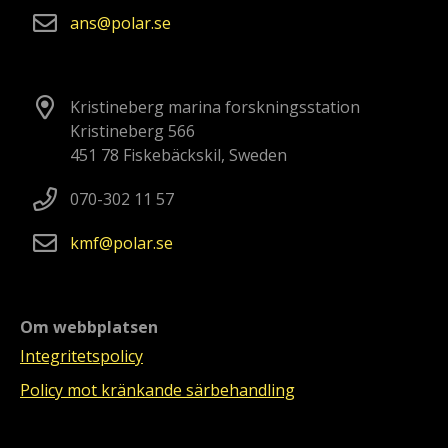
ans
polar
se
Kristineberg marina forskningsstation
Kristineberg 566
451 78 Fiskebäckskil, Sweden
070-302 11 57
kmf
polar
se
Om webbplatsen
Integritetspolicy
Policy mot kränkande särbehandling