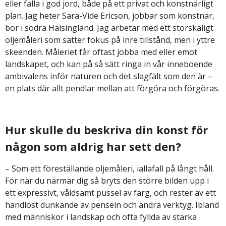
eller falla i god jord, både på ett privat och konstnärligt
plan. Jag heter Sara-Vide Ericson, jobbar som konstnär,
bor i södra Hälsingland. Jag arbetar med ett storskaligt
oljemåleri som sätter fokus på inre tillstånd, men i yttre
skeenden. Måleriet får oftast jobba med eller emot
landskapet, och kan på så sätt ringa in vår inneboende
ambivalens inför naturen och det slagfält som den är –
en plats där allt pendlar mellan att förgöra och förgöras.
Hur skulle du beskriva din konst för
någon som aldrig har sett den?
– Som ett föreställande oljemåleri, iallafall på långt håll.
För när du närmar dig så bryts den större bilden upp i
ett expressivt, våldsamt pussel av färg, och rester av ett
handlöst dunkande av penseln och andra verktyg. Ibland
med människor i landskap och ofta fyllda av starka