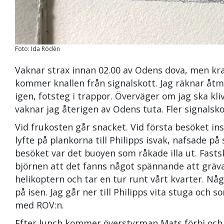
Foto: Ida Rödén
Vaknar strax innan 02.00 av Odens dova, men kra
kommer knallen från signalskott. Jag räknar åtm
igen, fotsteg i trappor. Överväger om jag ska kli
vaknar jag återigen av Odens tuta. Fler signalskot
Vid frukosten går snacket. Vid första besöket in
lyfte på plankorna till Philipps isvak, nafsade p
besöket var det buoyen som råkade illa ut. Fastsk
björnen att det fanns något spännande att gräva 
helikoptern och tar en tur runt vårt kvarter. Någ
på isen. Jag går ner till Philipps vita stuga och s
med ROV:n.
Efter lunch kommer överstyrman Mats förbi och 