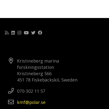
Kristineberg marina
forskningsstation
Kristineberg 566
451 78 Fiskebäckskil, Sweden
070-302 11 57
kmf
polar
se