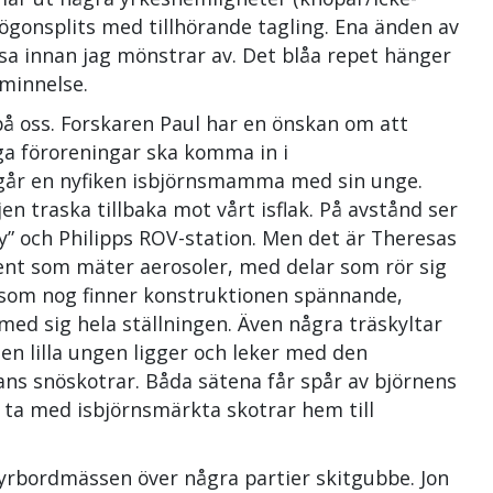
 ögonsplits med tillhörande tagling. Ena änden av
tsa innan jag mönstrar av. Det blåa repet hänger
åminnelse.
på oss. Forskaren Paul har en önskan om att
nga föroreningar ska komma in i
 går en nyfiken isbjörnsmamma med sin unge.
en traska tillbaka mot vårt isflak. På avstånd ser
y” och Philipps ROV-station. Men det är Theresas
ment som mäter aerosoler, med delar som rör sig
, som nog finner konstruktionen spännande,
med sig hela ställningen. Även några träskyltar
en lilla ungen ligger och leker med den
hans snöskotrar. Båda sätena får spår av björnens
t ta med isbjörnsmärkta skotrar hem till
styrbordmässen över några partier skitgubbe. Jon