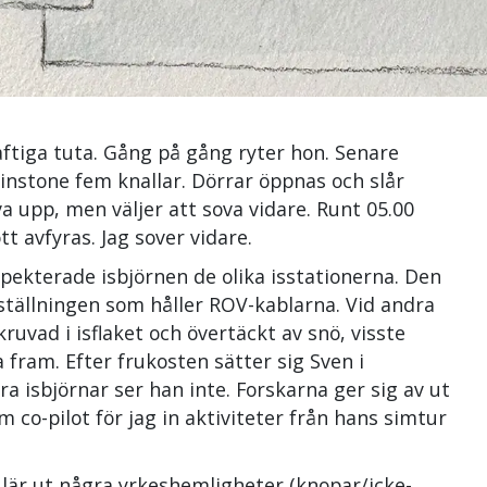
ftiga tuta. Gång på gång ryter hon. Senare
instone fem knallar. Dörrar öppnas och slår
va upp, men väljer att sova vidare. Runt 05.00
t avfyras. Jag sover vidare.
spekterade isbjörnen de olika isstationerna. Den
å ställningen som håller ROV-kablarna. Vid andra
ruvad i isflaket och övertäckt av snö, visste
fram. Efter frukosten sätter sig Sven i
ra isbjörnar ser han inte. Forskarna ger sig av ut
om co-pilot för jag in aktiviteter från hans simtur
lär ut några yrkeshemligheter (knopar/icke-