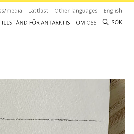
ss/media
Lättläst
Other languages
English
SÖK
TILLSTÅND FÖR ANTARKTIS
OM OSS
Ansök om tillstånd för att besöka Antarktis