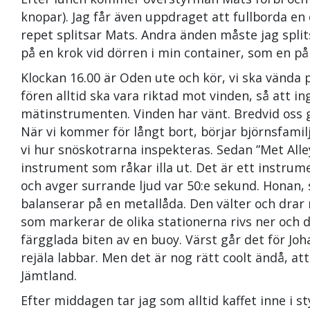
knopar). Jag får även uppdraget att fullborda en
repet splitsar Mats. Andra änden måste jag spli
på en krok vid dörren i min container, som en p
Klockan 16.00 är Oden ute och kör, vi ska vända 
fören alltid ska vara riktad mot vinden, så att i
mätinstrumenten. Vinden har vänt. Bredvid oss
När vi kommer för långt bort, börjar björnsfamilj
vi hur snöskotrarna inspekteras. Sedan ”Met Alle
instrument som råkar illa ut. Det är ett instru
och avger surrande ljud var 50:e sekund. Honan
balanserar på en metallåda. Den välter och drar 
som markerar de olika stationerna rivs ner och d
färgglada biten av en buoy. Värst går det för Jo
rejäla labbar. Men det är nog rätt coolt ändå, at
Jämtland.
Efter middagen tar jag som alltid kaffet inne i 