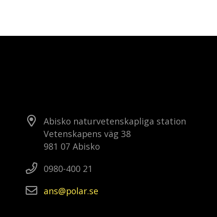
Abisko naturvetenskapliga station
Vetenskapens väg 38
981 07 Abisko
0980-400 21
ans
polar
se