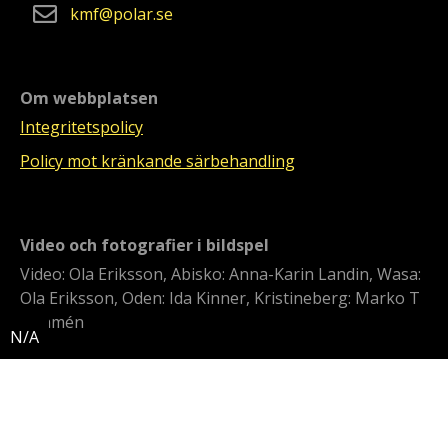
kmf
polar
se
Om webbplatsen
Integritetspolicy
Policy mot kränkande särbehandling
Video och fotografier i bildspel
Video: Ola Eriksson, Abisko: Anna-Karin Landin, Wasa:
Ola Eriksson, Oden: Ida Kinner, Kristineberg: Marko T
Wramén
Svensk polarforskning
Polarforskningssekretariatet är en statlig myndighet