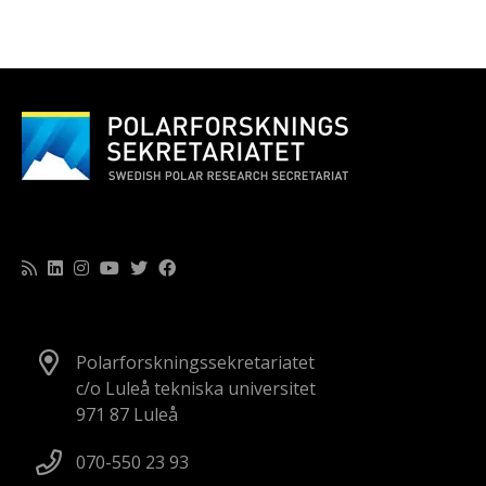
Polarforskningssekretariatet
c/o Luleå tekniska universitet
971 87 Luleå
070-550 23 93