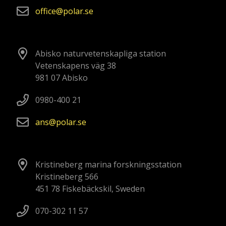
office
polar
se
Abisko naturvetenskapliga station
Vetenskapens väg 38
981 07 Abisko
0980-400 21
ans
polar
se
Kristineberg marina forskningsstation
Kristineberg 566
451 78 Fiskebäckskil, Sweden
070-302 11 57