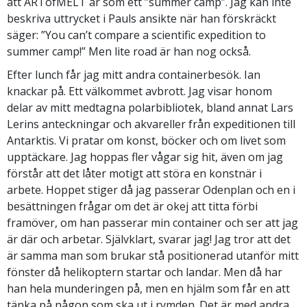
att ARTofMELT är som ett ”summer camp”. Jag kan inte
beskriva uttrycket i Pauls ansikte när han förskräckt
säger: ”You can’t compare a scientific expedition to
summer camp!” Men lite road är han nog också.
Efter lunch får jag mitt andra containerbesök. Ian
knackar på. Ett välkommet avbrott. Jag visar honom
delar av mitt medtagna polarbibliotek, bland annat Lars
Lerins anteckningar och akvareller från expeditionen till
Antarktis. Vi pratar om konst, böcker och om livet som
upptäckare. Jag hoppas fler vågar sig hit, även om jag
förstår att det låter motigt att störa en konstnär i
arbete. Hoppet stiger då jag passerar Odenplan och en i
besättningen frågar om det är okej att titta förbi
framöver, om han passerar min container och ser att jag
är där och arbetar. Självklart, svarar jag! Jag tror att det
är samma man som brukar stå positionerad utanför mitt
fönster då helikoptern startar och landar. Men då har
han hela munderingen på, men en hjälm som får en att
tänka på någon som ska ut i rymden. Det är med andra