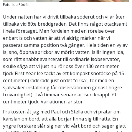
Foto: Ida Rödén
Under natten har vi drivit tillbaka söderut och vi är åter
tillbaka vid 80:e breddgraden. Det finns något otacksamt
i hela företaget. Men fördelen med en rörelse över
enbart is och vatten är att vi aldrig märker när vi
passerat samma position två gånger. Hela tiden en vy av
is, snö, öppna sprickor av mörkt vatten. Islärlingen Ida,
som rätt snabbt avancerat till ordinarie isobservatör,
skulle säga att vi just nu rör oss över 130 centimeter
tjock First Year Ice täckt av ett kompakt snötäcke på 15
centimeter (raderade just ordet ”cirka”, för med en
självsäker inställning får observationen genast högre
trovärdighet). Två timmar senare är isen knappt 70
centimeter tjock. Variationen är stor.
Frukosten åt jag med Paul och Stella och vi pratar om
känslan ombord, att alla börjar finna sig till rätta. En
yngre forskare slår sig ner vid vårt bord och säger glatt