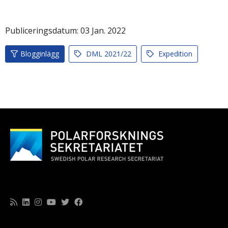
Publiceringsdatum:
03
Jan.
2022
Blogginlägg
DML 2021/22
Expedition