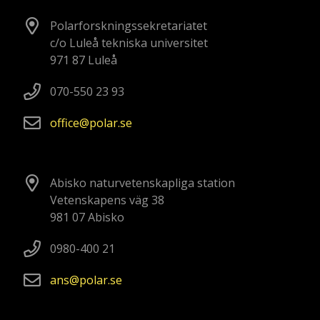
Polarforskningssekretariatet
c/o Luleå tekniska universitet
971 87 Luleå
070-550 23 93
office
polar
se
Abisko naturvetenskapliga station
Vetenskapens väg 38
981 07 Abisko
0980-400 21
ans
polar
se