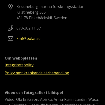
Kristineberg marina forskningsstation
Kristineberg 566
451 78 Fiskebäckskil, Sweden
070-302 11 57
kmf
polar
se
Om webbplatsen
Integritetspolicy
Policy mot kränkande särbehandling
Video och fotografier i bildspel
Video: Ola Eriksson, Abisko: Anna-Karin Landin, Wasa:
Ola Eriksson, Oden: Ida Kinner, Kristineberg: Marko T