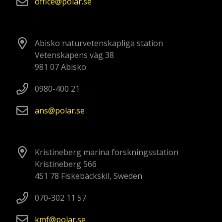
office
polar
se
Abisko naturvetenskapliga station
Vetenskapens väg 38
981 07 Abisko
0980-400 21
ans
polar
se
Kristineberg marina forskningsstation
Kristineberg 566
451 78 Fiskebäckskil, Sweden
070-302 11 57
kmf
polar
se