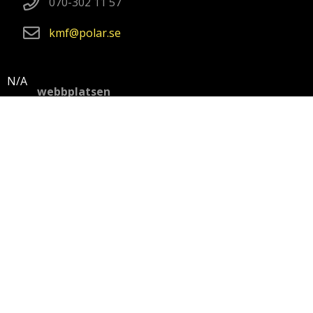
070-302 11 57
kmf
polar
se
Om webbplatsen
Integritetspolicy
Policy mot kränkande särbehandling
Video och fotografier i bildspel
Video: Ola Eriksson, Abisko: Anna-Karin Landin, Wasa:
Ola Eriksson, Oden: Ida Kinner, Kristineberg: Marko T
Wramén
Svensk polarforskning