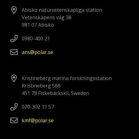
Abisko naturvetenskapliga station
Vetenskapens väg 38
981 07 Abisko
0980-400 21
ans
polar
se
Kristineberg marina forskningsstation
Kristineberg 566
451 78 Fiskebäckskil, Sweden
070-302 11 57
kmf
polar
se