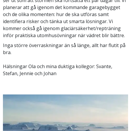
ser ut som att stormen ska fortsätta ett par dagar till. Vi
planerar att gå igenom det kommande garagebygget
och de olika momenten: hur de ska utföras samt
identifiera risker och tänka ut smarta lösningar. Vi
kommer också gå igenom glaciärsäkerhet/repträning
inför praktiska utomhusövningar när vädret blir bättre.
Inga större överraskningar än så länge, allt har flutit på
bra.
Hälsningar Ola och mina duktiga kollegor: Svante,
Stefan, Jennie och Johan