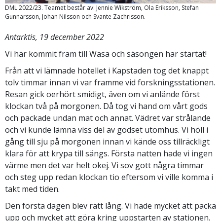
DML 2022/23. Teamet består av: Jennie Wikström, Ola Eriksson, Stefan
Gunnarsson, Johan Nilsson och Svante Zachrisson.
Antarktis, 19 december 2022
Vi har kommit fram till Wasa och säsongen har startat!
Från att vi lämnade hotellet i Kapstaden tog det knappt
tolv timmar innan vi var framme vid forskningsstationen.
Resan gick oerhört smidigt, även om vi anlände först
klockan två på morgonen. Då tog vi hand om vårt gods
och packade undan mat och annat. Vädret var strålande
och vi kunde lämna viss del av godset utomhus. Vi höll i
gång till sju på morgonen innan vi kände oss tillräckligt
klara för att krypa till sängs. Första natten hade vi ingen
värme men det var helt okej. Vi sov gott några timmar
och steg upp redan klockan tio eftersom vi ville komma i
takt med tiden.
Den första dagen blev rätt lång. Vi hade mycket att packa
upp och mycket att göra kring uppstarten av stationen.