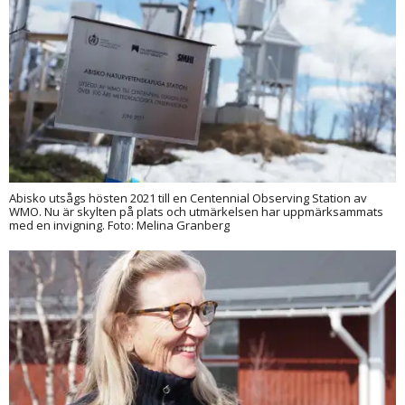
Abisko utsågs hösten 2021 till en Centennial Observing Station av
WMO. Nu är skylten på plats och utmärkelsen har uppmärksammats
med en invigning. Foto: Melina Granberg