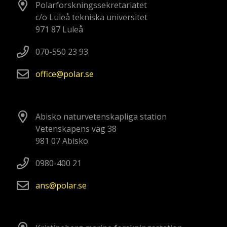
Polarforskningssekretariatet
c/o Luleå tekniska universitet
971 87 Luleå
070-550 23 93
office
polar
se
Abisko naturvetenskapliga station
Vetenskapens väg 38
981 07 Abisko
0980-400 21
ans
polar
se