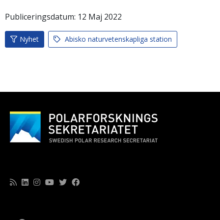
Publiceringsdatum:
12
Maj
2022
Nyhet
Abisko naturvetenskapliga station