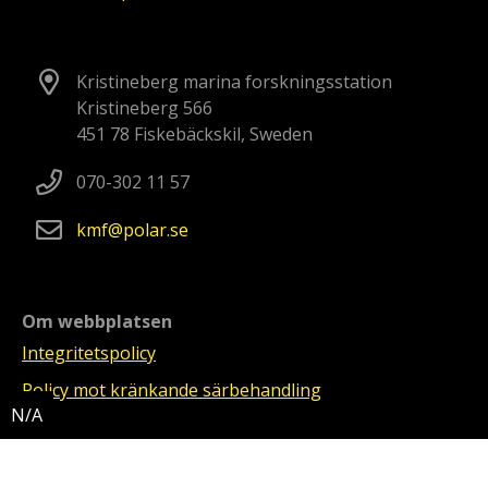
Kristineberg marina forskningsstation
Kristineberg 566
451 78 Fiskebäckskil, Sweden
070-302 11 57
kmf
polar
se
Om webbplatsen
Integritetspolicy
Policy mot kränkande särbehandling
Video och fotografier i bildspel