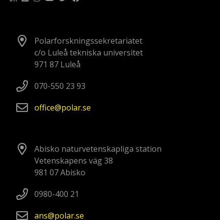
Polarforskningssekretariatet
c/o Luleå tekniska universitet
971 87 Luleå
070-550 23 93
office
polar
se
Abisko naturvetenskapliga station
Vetenskapens väg 38
981 07 Abisko
0980-400 21
ans
polar
se