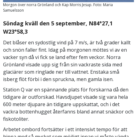
Morgon över norra Grönland och Kap Morris Jesup. Foto: Maria
Samuelsson
Söndag kväll den 5 september, N84°27,1
W23°58,3
Det blåser en sydostlig vind på 7 m/s, är två grader kallt
och snön faller fint. Idag på morgonen möttes vi av en
vacker syn då vi fick se land efter fem veckor. Norra
Grönland visade upp sig från sin vackraste sida med
glaciärer som ringlade ner till vattnet. Enstaka små
isberg flöt förbi i den spruckna, men gamla isen.
Station Q var en spännande plats för forskarna då den
tidigare är outforskad. Havsdjupet visade sig vara hela
600 meter djupare än tidigare uppskattat, och i det
vackra bottenhugget återfanns bland annat snäckor och
fiskotoliter.
Arbetet ombord fortsätter i ett intensivt tempo för att
hinna med så mycket som möjligt innan vi måste vända