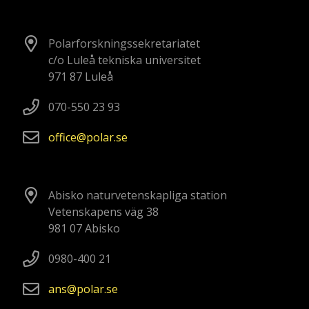
Polarforskningssekretariatet
c/o Luleå tekniska universitet
971 87 Luleå
070-550 23 93
office
polar
se
Abisko naturvetenskapliga station
Vetenskapens väg 38
981 07 Abisko
0980-400 21
ans
polar
se