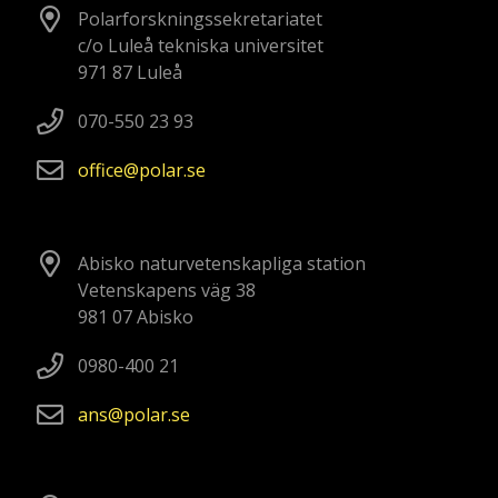
Polarforskningssekretariatet
c/o Luleå tekniska universitet
971 87 Luleå
070-550 23 93
office
polar
se
Abisko naturvetenskapliga station
Vetenskapens väg 38
981 07 Abisko
0980-400 21
ans
polar
se