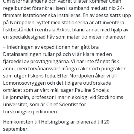
Om isförhållandena och vädret tillåter kommer Oden
regelbundet förankra i isen i samband med att nio 24-
timmars isstationer ska installeras. En av dessa sätts upp
på Nordpolen. Syftet med stationerna är att inventera
fiskbeståndet i centrala Arktis, bland annat med hjälp av
en specialdesignad håv som mäter tio meter i diameter.
‒ Inledningen av expeditionen har gått bra.
Datainsamlingen rullar på och vi är klara med en
fjärdedel av provtagningarna. Vi har inte fångat fisk
ännu, men förvånansvärt många räkor och pungräkor
som utgör fiskens föda. Efter Nordpolen åker vi till
Lomonosovryggen och det tidigare outforskade
området som är vårt mål, säger Pauline Snoeijs
Leijonmalm, professor i marin ekologi vid Stockholms
universitet, som är Chief Scientist för
forskningsexpeditionen.
Hemkomsten till Helsingborg är planerad till 20
september.