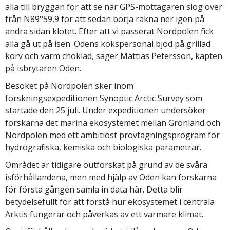
alla till bryggan för att se när GPS-mottagaren slog över
från N89°59,9 för att sedan börja räkna ner igen på
andra sidan klotet. Efter att vi passerat Nordpolen fick
alla gå ut på isen. Odens kökspersonal bjöd på grillad
korv och varm choklad, säger Mattias Petersson, kapten
på isbrytaren Oden.
Besöket på Nordpolen sker inom
forskningsexpeditionen Synoptic Arctic Survey som
startade den 25 juli. Under expeditionen undersöker
forskarna det marina ekosystemet mellan Grönland och
Nordpolen med ett ambitiöst provtagningsprogram för
hydrografiska, kemiska och biologiska parametrar.
Området är tidigare outforskat på grund av de svåra
isförhållandena, men med hjälp av Oden kan forskarna
för första gången samla in data här. Detta blir
betydelsefullt för att förstå hur ekosystemet i centrala
Arktis fungerar och påverkas av ett varmare klimat.