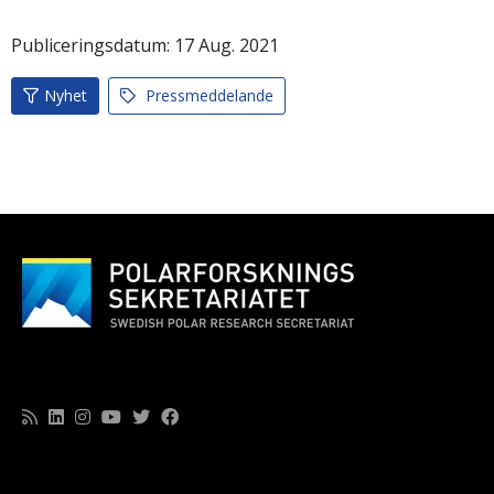
Publiceringsdatum:
17
Aug.
2021
Nyhet
Pressmeddelande