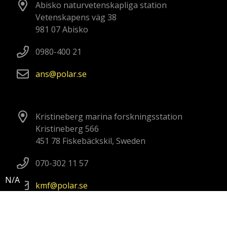
Abisko naturvetenskapliga station
Vetenskapens väg 38
981 07 Abisko
0980-400 21
ans
polar
se
Kristineberg marina forskningsstation
Kristineberg 566
451 78 Fiskebäckskil, Sweden
070-302 11 57
kmf
polar
se