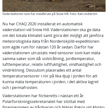
Väderstationen som har installerats på Snow Hill. Foto: Kati Lindström
Nu har CHAQ 2020 installerat en automatisk
väderstation vid Snow Hill. Väderstationen ska ge data
om det lokala klimatet samt göra det möjligt att jämföra
meteorologiska data från Nordenskjöld-expeditionen
som ägde rum för nästan 120 år sedan. Därför har
väderstationen utrustats med sensorer som kan mäta
samma saker som då: solstrålning, jordtemperatur,
lufttemperatur, relativ luftfuktighet, vindhastighet och
vindriktning. Dessutom placerades ett antal
temperatursensorer i rör på lika djup i jorden för att
kunna mäta temperaturen i jorden, i det aktiva lagret
och i permafrosten.
Väderstationen har förberetts i nästan ett år.
Polarforskningssekretariatet har stöttat med
finansieringen av hårdvaran och Niklas Rakos vid Abisko