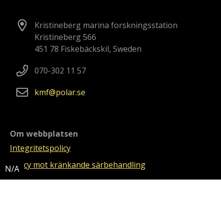
Kristineberg marina forskningsstation
Kristineberg 566
451 78 Fiskebäckskil, Sweden
070-302 11 57
kmf
polar
se
Om webbplatsen
Integritetspolicy
Policy mot kränkande särbehandling
Video och fotografier i bildspel
Video: Ola Eriksson, Abisko: Anna-Karin Landin, Wasa: