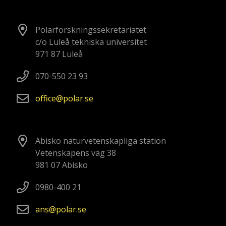
Polarforskningssekretariatet
c/o Luleå tekniska universitet
971 87 Luleå
070-550 23 93
office
polar
se
Abisko naturvetenskapliga station
Vetenskapens väg 38
981 07 Abisko
0980-400 21
ans
polar
se