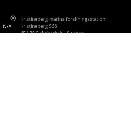
Kristineberg marina forskningsstation
Kristineberg 566
451 78 Fiskebäckskil, Sweden
070-302 11 57
kmf
polar
se
Om webbplatsen
Integritetspolicy
Policy mot kränkande särbehandling
Video och fotografier i bildspel