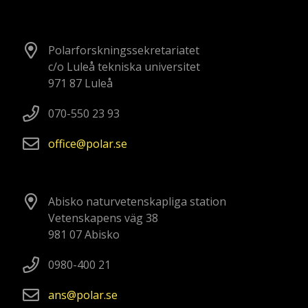
Polarforskningssekretariatet
c/o Luleå tekniska universitet
971 87 Luleå
070-550 23 93
office
polar
se
Abisko naturvetenskapliga station
Vetenskapens väg 38
981 07 Abisko
0980-400 21
ans
polar
se