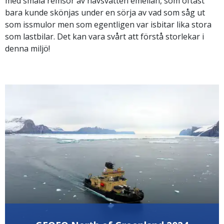
med smala remsor av havsvatten emellan, som oftast
bara kunde skönjas under en sörja av vad som såg ut
som issmulor men som egentligen var isbitar lika stora
som lastbilar. Det kan vara svårt att förstå storlekar i
denna miljö!