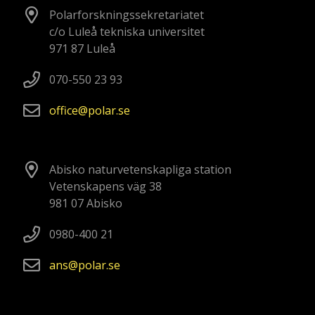
Polarforskningssekretariatet
c/o Luleå tekniska universitet
971 87 Luleå
070-550 23 93
office
polar
se
Abisko naturvetenskapliga station
Vetenskapens väg 38
981 07 Abisko
0980-400 21
ans
polar
se