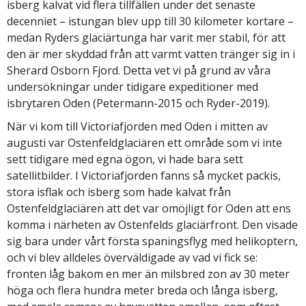
isberg kalvat vid flera tillfällen under det senaste
decenniet – istungan blev upp till 30 kilometer kortare –
medan Ryders glaciärtunga har varit mer stabil, för att
den är mer skyddad från att varmt vatten tränger sig in i
Sherard Osborn Fjord. Detta vet vi på grund av våra
undersökningar under tidigare expeditioner med
isbrytaren Oden (Petermann-2015 och Ryder-2019).
När vi kom till Victoriafjorden med Oden i mitten av
augusti var Ostenfeldglaciären ett område som vi inte
sett tidigare med egna ögon, vi hade bara sett
satellitbilder. I Victoriafjorden fanns så mycket packis,
stora isflak och isberg som hade kalvat från
Ostenfeldglaciären att det var omöjligt för Oden att ens
komma i närheten av Ostenfelds glaciärfront. Den visade
sig bara under vårt första spaningsflyg med helikoptern,
och vi blev alldeles överväldigade av vad vi fick se:
fronten låg bakom en mer än milsbred zon av 30 meter
höga och flera hundra meter breda och långa isberg,