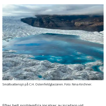
Smältvattensjö på C.H. Ostenfeldglaciären. Foto: Nina Kirchner.
Efter helt problemfria insatser av isradarn vid