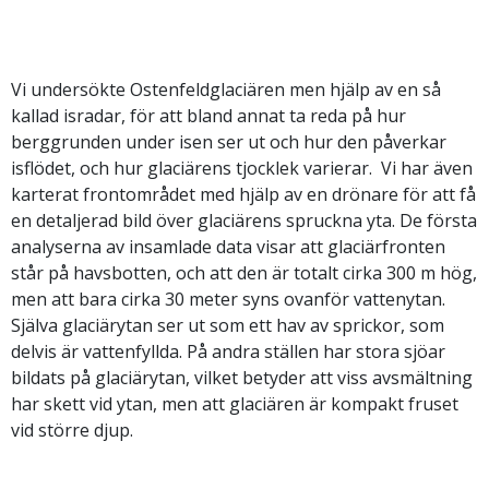
Vi undersökte Ostenfeldglaciären men hjälp av en så
kallad isradar, för att bland annat ta reda på hur
berggrunden under isen ser ut och hur den påverkar
isflödet, och hur glaciärens tjocklek varierar. Vi har även
karterat frontområdet med hjälp av en drönare för att få
en detaljerad bild över glaciärens spruckna yta. De första
analyserna av insamlade data visar att glaciärfronten
står på havsbotten, och att den är totalt cirka 300 m hög,
men att bara cirka 30 meter syns ovanför vattenytan.
Själva glaciärytan ser ut som ett hav av sprickor, som
delvis är vattenfyllda. På andra ställen har stora sjöar
bildats på glaciärytan, vilket betyder att viss avsmältning
har skett vid ytan, men att glaciären är kompakt fruset
vid större djup.