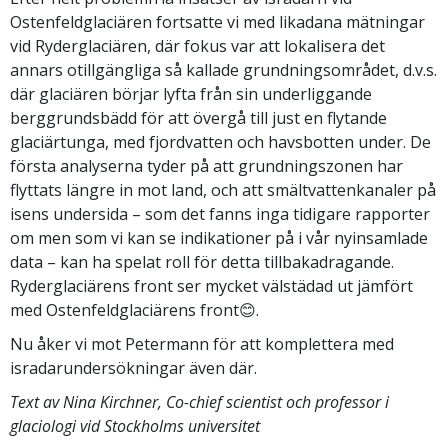
Ostenfeldglaciären fortsatte vi med likadana mätningar
vid Ryderglaciären, där fokus var att lokalisera det
annars otillgängliga så kallade grundningsområdet, d.v.s.
där glaciären börjar lyfta från sin underliggande
berggrundsbädd för att övergå till just en flytande
glaciärtunga, med fjordvatten och havsbotten under. De
första analyserna tyder på att grundningszonen har
flyttats längre in mot land, och att smältvattenkanaler på
isens undersida – som det fanns inga tidigare rapporter
om men som vi kan se indikationer på i vår nyinsamlade
data – kan ha spelat roll för detta tillbakadragande.
Ryderglaciärens front ser mycket välstädad ut jämfört
med Ostenfeldglaciärens front😊.
Nu åker vi mot Petermann för att komplettera med
isradarundersökningar även där.
Text av Nina Kirchner, Co-chief scientist och professor i
glaciologi vid Stockholms universitet