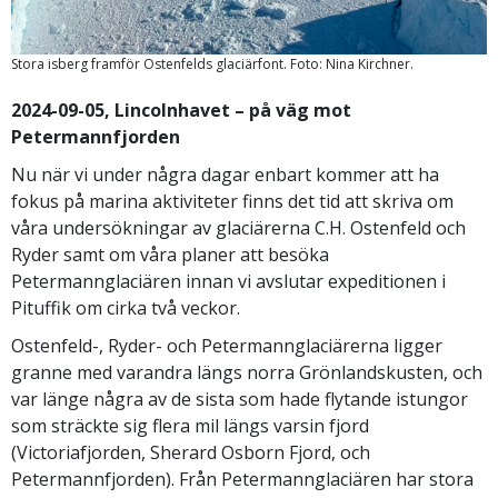
Stora isberg framför Ostenfelds glaciärfont. Foto: Nina Kirchner.
2024-09-05, Lincolnhavet – på väg mot
Petermannfjorden
Nu när vi under några dagar enbart kommer att ha
fokus på marina aktiviteter finns det tid att skriva om
våra undersökningar av glaciärerna C.H. Ostenfeld och
Ryder samt om våra planer att besöka
Petermannglaciären innan vi avslutar expeditionen i
Pituffik om cirka två veckor.
Ostenfeld-, Ryder- och Petermannglaciärerna ligger
granne med varandra längs norra Grönlandskusten, och
var länge några av de sista som hade flytande istungor
som sträckte sig flera mil längs varsin fjord
(Victoriafjorden, Sherard Osborn Fjord, och
Petermannfjorden). Från Petermannglaciären har stora