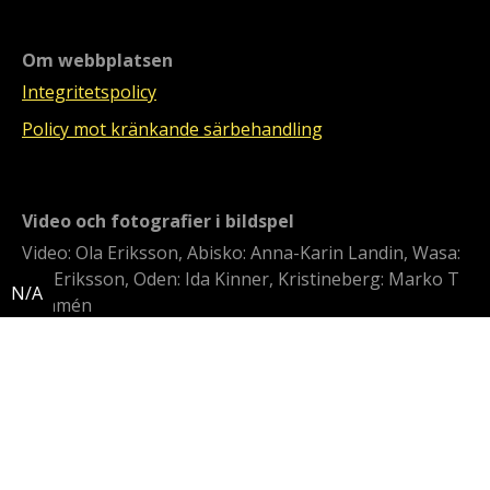
Om webbplatsen
Integritetspolicy
Policy mot kränkande särbehandling
Video och fotografier i bildspel
Video: Ola Eriksson, Abisko: Anna-Karin Landin, Wasa:
Ola Eriksson, Oden: Ida Kinner, Kristineberg: Marko T
Wramén
Svensk polarforskning
Polarforskningssekretariatet är en statlig myndighet
som främjar och samordnar svensk polarforskning.
Det innebär bland annat att följa och planera