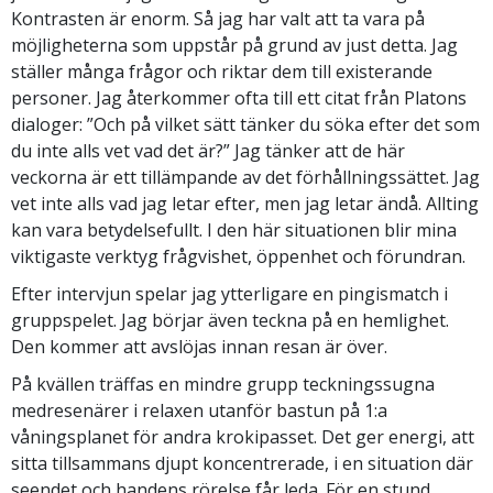
Kontrasten är enorm. Så jag har valt att ta vara på
möjligheterna som uppstår på grund av just detta. Jag
ställer många frågor och riktar dem till existerande
personer. Jag återkommer ofta till ett citat från Platons
dialoger: ”Och på vilket sätt tänker du söka efter det som
du inte alls vet vad det är?” Jag tänker att de här
veckorna är ett tillämpande av det förhållningssättet. Jag
vet inte alls vad jag letar efter, men jag letar ändå. Allting
kan vara betydelsefullt. I den här situationen blir mina
viktigaste verktyg frågvishet, öppenhet och förundran.
Efter intervjun spelar jag ytterligare en pingismatch i
gruppspelet. Jag börjar även teckna på en hemlighet.
Den kommer att avslöjas innan resan är över.
På kvällen träffas en mindre grupp teckningssugna
medresenärer i relaxen utanför bastun på 1:a
våningsplanet för andra krokipasset. Det ger energi, att
sitta tillsammans djupt koncentrerade, i en situation där
seendet och handens rörelse får leda. För en stund