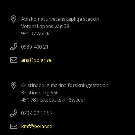
Abisko naturvetenskapliga station
Vetenskapens väg 38
981 07 Abisko
0980-400 21
ans
polar
se
Kristineberg marina forskningsstation
Kristineberg 566
451 78 Fiskebäckskil, Sweden
070-302 11 57
kmf
polar
se