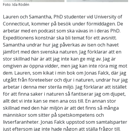
Foto: Ida Rödén
Lauren och Samantha, PhD studenter vid University of
Connecticut, kommer på besök under förmiddagen. De
arbetar med en podcast som ska vävas in i deras PhD.
Expeditionens konstnär ska bli temat för ett avsnitt.
Samantha undrar hur jag påverkas av isen och havet
jämfört med den svenska naturen. Jag förklarar att en
stor skillnad här är att jag inte kan ge mig av. Jag är
omgiven av öppna vidder, men jag kan inte röra mig mot
dem. Lauren, som kikat i min bok om Jonas Falck, där jag
utgått från företeelser och djur i naturen, undrar hur jag
arbetar i denna mer sterila miljö. Jag förklarar att istället
för att finna saker i naturen så fantiserar jag om djupet,
allt det vi inte kan se men ana oss till. En annan stor
skillnad med den här miljön är att det finns så många
människor som sitter på spetskompetens och
livserfaranheter. Jonas Falck uppstod som samtalsparter
just eftersom jag inte hade någon att ställa frågor till.