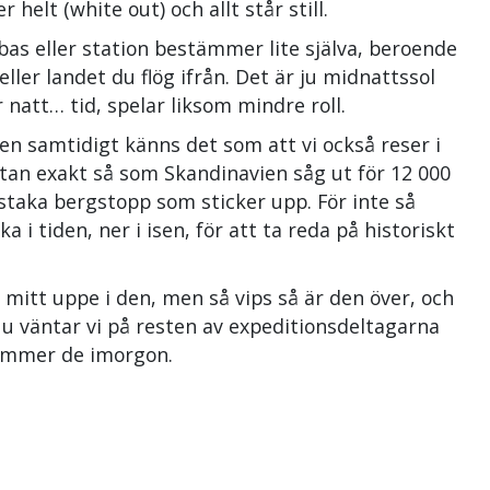
r helt (white out) och allt står still.
 bas eller station bestämmer lite själva, beroende
ler landet du flög ifrån. Det är ju midnattssol
r natt… tid, spelar liksom mindre roll.
 Men samtidigt känns det som att vi också reser i
nästan exakt så som Skandinavien såg ut för 12 000
taka bergstopp som sticker upp. För inte så
a i tiden, ner i isen, för att ta reda på historiskt
mitt uppe i den, men så vips så är den över, och
Nu väntar vi på resten av expeditionsdeltagarna
 kommer de imorgon.