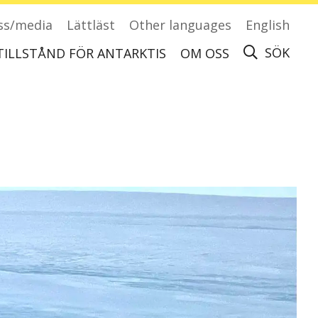
ss/media
Lättläst
Other languages
English
SÖK
TILLSTÅND FÖR ANTARKTIS
OM OSS
Ansök om tillstånd för att besöka Antarktis