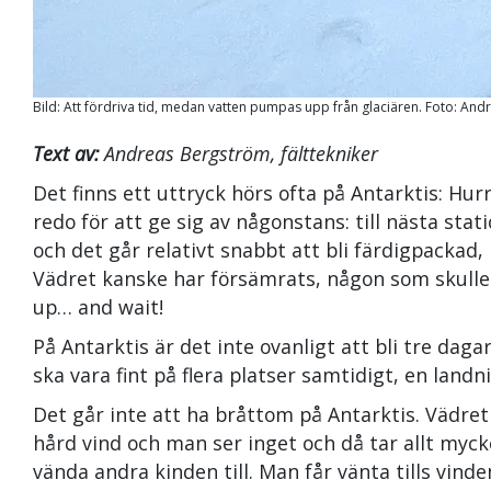
Bild: Att fördriva tid, medan vatten pumpas upp från glaciären. Foto: An
Text av:
Andreas Bergström, fälttekniker
Det finns ett uttryck hörs ofta på Antarktis: Hur
redo för att ge sig av någonstans: till nästa sta
och det går relativt snabbt att bli färdigpackad
Vädret kanske har försämrats, någon som skulle 
up… and wait!
På Antarktis är det inte ovanligt att bli tre daga
ska vara fint på flera platser samtidigt, en land
Det går inte att ha bråttom på Antarktis. Vädret 
hård vind och man ser inget och då tar allt mycke
vända andra kinden till. Man får vänta tills vinde