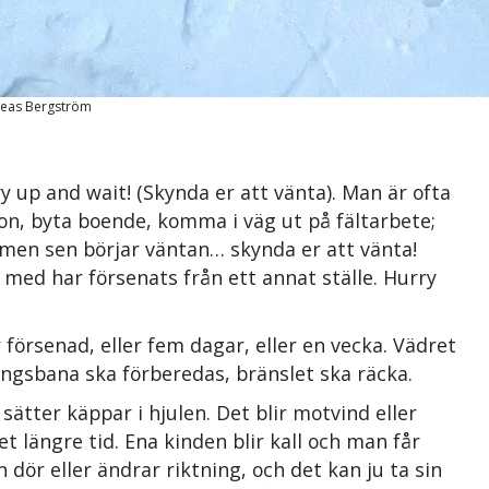
dreas Bergström
ry up and wait! (Skynda er att vänta). Man är ofta
tion, byta boende, komma i väg ut på fältarbete;
, men sen börjar väntan… skynda er att vänta!
med har försenats från ett annat ställe.
Hurry
r försenad, eller fem dagar, eller en vecka. Vädret
ningsbana ska förberedas, bränslet ska räcka.
sätter käppar i hjulen. Det blir motvind eller
t längre tid. Ena kinden blir kall och man får
n dör eller ändrar riktning, och det kan ju ta sin