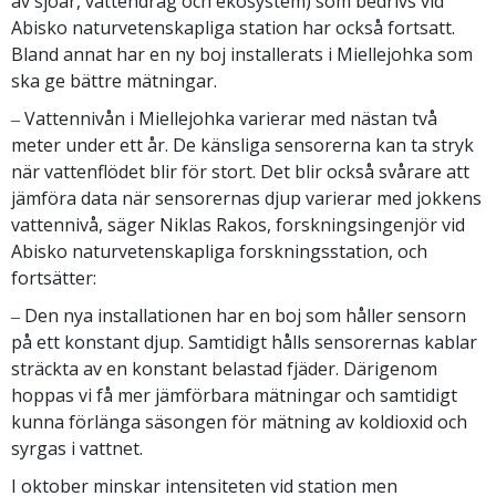
av sjöar, vattendrag och ekosystem) som bedrivs vid
Abisko naturvetenskapliga station har också fortsatt.
Bland annat har en ny boj installerats i Miellejohka som
ska ge bättre mätningar.
‒ Vattennivån i Miellejohka varierar med nästan två
meter under ett år. De känsliga sensorerna kan ta stryk
när vattenflödet blir för stort. Det blir också svårare att
jämföra data när sensorernas djup varierar med jokkens
vattennivå, säger Niklas Rakos, forskningsingenjör vid
Abisko naturvetenskapliga forskningsstation, och
fortsätter:
‒ Den nya installationen har en boj som håller sensorn
på ett konstant djup. Samtidigt hålls sensorernas kablar
sträckta av en konstant belastad fjäder. Därigenom
hoppas vi få mer jämförbara mätningar och samtidigt
kunna förlänga säsongen för mätning av koldioxid och
syrgas i vattnet.
I oktober minskar intensiteten vid station men