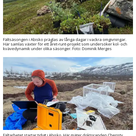
Fältsäsongen i Abisko präglas av långa dagar i vackra omgivningar.
Här samlas växter för ett året-runt-projekt som undersöker kol- och
kvävedynamik under olika säsonger. Foto: Dominik Merges
Fältarbetet startar tidigt i Abisko. Här mäter doktoranden Cheristy