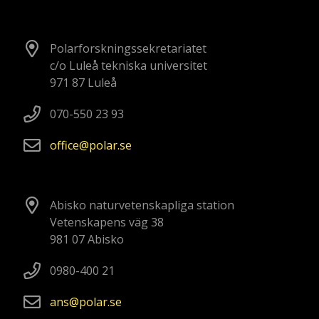
Polarforskningssekretariatet
c/o Luleå tekniska universitet
971 87 Luleå
070-550 23 93
office
polar
se
Abisko naturvetenskapliga station
Vetenskapens väg 38
981 07 Abisko
0980-400 21
ans
polar
se