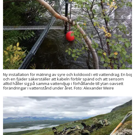
Ny installation för mätning av syre och koldioxid i ett vattendrag. En boj
och en fjäder säkerställer att kabeln förblir spänd och att sensorn
alltid håller sig på samma vattendjup i förhållande till ytan oavsett
förändringar i vattenstånd under året. Foto: Alexander Meire