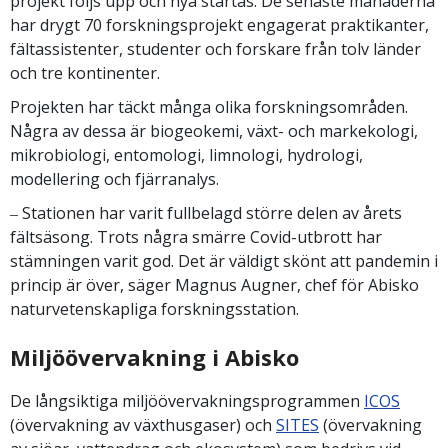
projekt följs upp och nya startas. De senaste månaderna
har drygt 70 forskningsprojekt engagerat praktikanter,
fältassistenter, studenter och forskare från tolv länder
och tre kontinenter.
Projekten har täckt många olika forskningsområden.
Några av dessa är biogeokemi, växt- och markekologi,
mikrobiologi, entomologi, limnologi, hydrologi,
modellering och fjärranalys.
‒ Stationen har varit fullbelagd större delen av årets
fältsäsong. Trots några smärre Covid-utbrott har
stämningen varit god. Det är väldigt skönt att pandemin i
princip är över, säger Magnus Augner, chef för Abisko
naturvetenskapliga forskningsstation.
Miljöövervakning i Abisko
De långsiktiga miljöövervakningsprogrammen
ICOS
(övervakning av växthusgaser) och
SITES
(övervakning