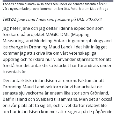
Täcktes denna nunatak av inlandsisen under de senaste tusentals åren?
Våra nyinsamlade prover kommer att berätta. Foto: Martim Mas e Braga
Text av:
Jane Lund Andersen, forskare på DML 2023/24
Jag heter Jane och jag deltar i denna expedition som
forskare på projektet MAGIC-DML (Mapping,
Measuring, and Modeling Antarctic geomorphology and
ice change in Dronning Maud Land). I det här inlägget
kommer jag att skriva lite om vårt vetenskapliga
uppdrag och förklara hur vi använder stjärnstoft för att
förstå hur det antarktiska istäcket har förändrats under
tusentals år.
Den antarktiska inlandsisen är enorm. Faktum är att
Dronning Maud Land-sektorn där vi har arbetat de
senaste sju veckorna är ensam lika stor som Grönland,
Baffin Island och Svalbard tillsammans. Men det är också
en svår plats att ta sig till, och vi vet därför relativt lite
om hur inlandsisen kommer att reagera på de pågående