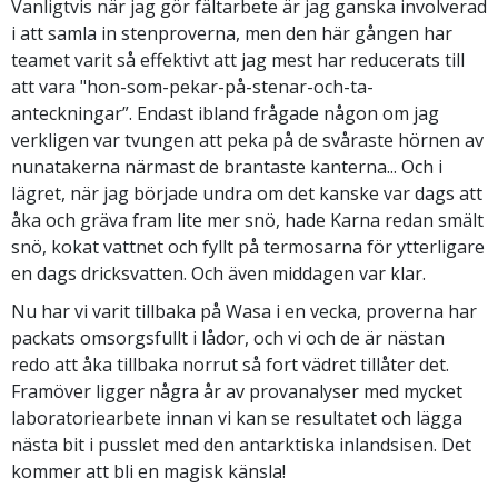
Vanligtvis när jag gör fältarbete är jag ganska involverad
i att samla in stenproverna, men den här gången har
teamet varit så effektivt att jag mest har reducerats till
att vara "hon-som-pekar-på-stenar-och-ta-
anteckningar”. Endast ibland frågade någon om jag
verkligen var tvungen att peka på de svåraste hörnen av
nunatakerna närmast de brantaste kanterna... Och i
lägret, när jag började undra om det kanske var dags att
åka och gräva fram lite mer snö, hade Karna redan smält
snö, kokat vattnet och fyllt på termosarna för ytterligare
en dags dricksvatten. Och även middagen var klar.
Nu har vi varit tillbaka på Wasa i en vecka, proverna har
packats omsorgsfullt i lådor, och vi och de är nästan
redo att åka tillbaka norrut så fort vädret tillåter det.
Framöver ligger några år av provanalyser med mycket
laboratoriearbete innan vi kan se resultatet och lägga
nästa bit i pusslet med den antarktiska inlandsisen. Det
kommer att bli en magisk känsla!