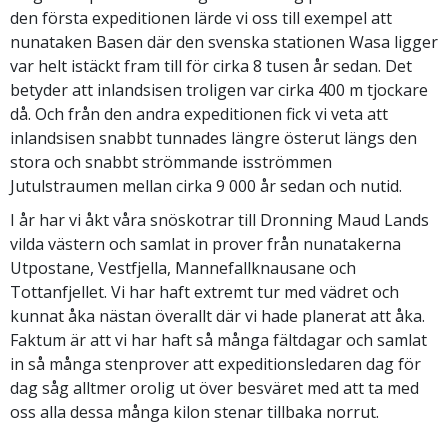
den första expeditionen lärde vi oss till exempel att
nunataken Basen där den svenska stationen Wasa ligger
var helt istäckt fram till för cirka 8 tusen år sedan. Det
betyder att inlandsisen troligen var cirka 400 m tjockare
då. Och från den andra expeditionen fick vi veta att
inlandsisen snabbt tunnades längre österut längs den
stora och snabbt strömmande isströmmen
Jutulstraumen mellan cirka 9 000 år sedan och nutid.
I år har vi åkt våra snöskotrar till Dronning Maud Lands
vilda västern och samlat in prover från nunatakerna
Utpostane, Vestfjella, Mannefallknausane och
Tottanfjellet. Vi har haft extremt tur med vädret och
kunnat åka nästan överallt där vi hade planerat att åka.
Faktum är att vi har haft så många fältdagar och samlat
in så många stenprover att expeditionsledaren dag för
dag såg alltmer orolig ut över besväret med att ta med
oss alla dessa många kilon stenar tillbaka norrut.