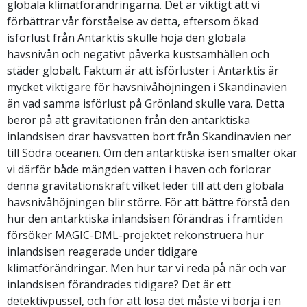
globala klimatförändringarna. Det är viktigt att vi
förbättrar vår förståelse av detta, eftersom ökad
isförlust från Antarktis skulle höja den globala
havsnivån och negativt påverka kustsamhällen och
städer globalt. Faktum är att isförluster i Antarktis är
mycket viktigare för havsnivåhöjningen i Skandinavien
än vad samma isförlust på Grönland skulle vara. Detta
beror på att gravitationen från den antarktiska
inlandsisen drar havsvatten bort från Skandinavien ner
till Södra oceanen. Om den antarktiska isen smälter ökar
vi därför både mängden vatten i haven och förlorar
denna gravitationskraft vilket leder till att den globala
havsnivåhöjningen blir större. För att bättre förstå den
hur den antarktiska inlandsisen förändras i framtiden
försöker MAGIC-DML-projektet rekonstruera hur
inlandsisen reagerade under tidigare
klimatförändringar. Men hur tar vi reda på när och var
inlandsisen förändrades tidigare? Det är ett
detektivpussel, och för att lösa det måste vi börja i en