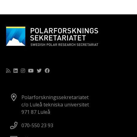
Polarforskningssekretariatet
c/o Luleå tekniska universitet
971 87 Luleå
070-550 23 93