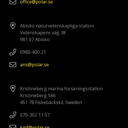
office
polar
se
Abisko naturvetenskapliga station
Vetenskapens väg 38
981 07 Abisko
0980-400 21
ans
polar
se
Kristineberg marina forskningsstation
Kristineberg 566
451 78 Fiskebäckskil, Sweden
070-302 11 57
kmf
polar
se