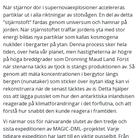
När stjärnor dör i supernovaexplosioner accelereras
partiklar ut i alla riktningar av stötvågen. En del av detta
"stjärnstoft" färdas genom universum och hamnar på
jorden. När stjärnstoftet träffar jordens yta med stor
energi bildas nya partiklar som kallas kosmogena
nuklider i bergarter på ytan. Denna process sker hela
tiden, över hela vår planet, men hastigheterna är högre
på höga breddgrader som Dronning Maud Land. Först
när stenarna täcks av tjock is stängs produktionen av. Så
genom att mäta koncentrationen i bergytor längs
bergen (nunataker) som sticker över isytan idag kan vi
rekonstruera när de senast täcktes av is. Detta hjälper
oss att lägga pusslet om hur den antarktiska inlandsisen
reagerade på klimatförändringar i det förflutna, och att
förstå hur snabbt den kunde reagera i framtiden.
Vi närmar oss för närvarande slutet av den tredje och
sista expeditionen av MAGIC-DML-projektet. Varje
tidigare expedition har lagt till en viktig pusselbit. Från