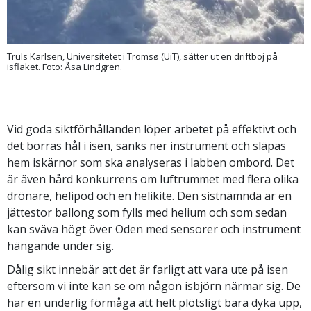
Truls Karlsen, Universitetet i Tromsø (UiT), sätter ut en driftboj på
isflaket. Foto: Åsa Lindgren.
Vid goda siktförhållanden löper arbetet på effektivt och
det borras hål i isen, sänks ner instrument och släpas
hem iskärnor som ska analyseras i labben ombord. Det
är även hård konkurrens om luftrummet med flera olika
drönare, helipod och en helikite. Den sistnämnda är en
jättestor ballong som fylls med helium och som sedan
kan sväva högt över Oden med sensorer och instrument
hängande under sig.
Dålig sikt innebär att det är farligt att vara ute på isen
eftersom vi inte kan se om någon isbjörn närmar sig. De
har en underlig förmåga att helt plötsligt bara dyka upp,