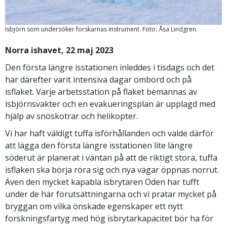
Isbjörn som undersöker forskarnas instrument. Foto: Åsa Lindgren.
Norra ishavet, 22 maj 2023
Den första längre isstationen inleddes i tisdags och det
har därefter varit intensiva dagar ombord och på
isflaket. Varje arbetsstation på flaket bemannas av
isbjörnsvakter och en evakueringsplan är upplagd med
hjälp av snöskotrar och helikopter.
Vi har haft väldigt tuffa isförhållanden och valde därför
att lägga den första längre isstationen lite längre
söderut är planerat i väntan på att de riktigt stora, tuffa
isflaken ska börja röra sig och nya vägar öppnas norrut.
Även den mycket kapabla isbrytaren Oden har tufft
under de här förutsättningarna och vi pratar mycket på
bryggan om vilka önskade egenskaper ett nytt
forskningsfartyg med hög isbrytarkapacitet bör ha för