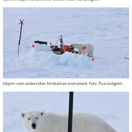
Isbjörn som undersöker forskarnas instrument. Foto: Åsa Lindgren.