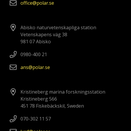
office
polar
se
Abisko naturvetenskapliga station
Vetenskapens väg 38
981 07 Abisko
0980-400 21
ans
polar
se
Kristineberg marina forskningsstation
Kristineberg 566
451 78 Fiskebäckskil, Sweden
070-302 11 57