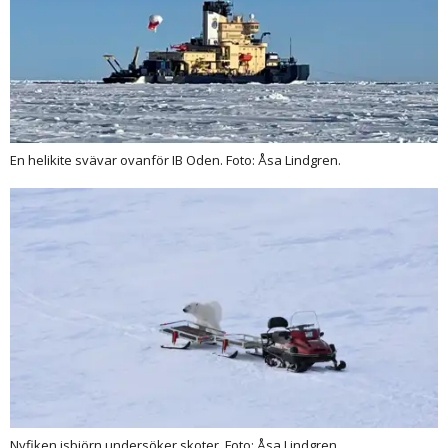
En helikite svävar ovanför IB Oden. Foto: Åsa Lindgren.
Nyfiken isbjörn undersöker skoter. Foto: Åsa Lindgren.