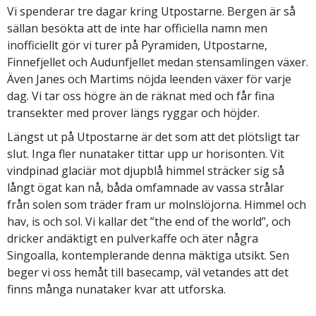
Vi spenderar tre dagar kring Utpostarne. Bergen är så
sällan besökta att de inte har officiella namn men
inofficiellt gör vi turer på Pyramiden, Utpostarne,
Finnefjellet och Audunfjellet medan stensamlingen växer.
Även Janes och Martims nöjda leenden växer för varje
dag. Vi tar oss högre än de räknat med och får fina
transekter med prover längs ryggar och höjder.
Längst ut på Utpostarne är det som att det plötsligt tar
slut. Inga fler nunataker tittar upp ur horisonten. Vit
vindpinad glaciär mot djupblå himmel sträcker sig så
långt ögat kan nå, båda omfamnade av vassa strålar
från solen som träder fram ur molnslöjorna. Himmel och
hav, is och sol. Vi kallar det ”the end of the world”, och
dricker andäktigt en pulverkaffe och äter några
Singoalla, kontemplerande denna mäktiga utsikt. Sen
beger vi oss hemåt till basecamp, väl vetandes att det
finns många nunataker kvar att utforska.