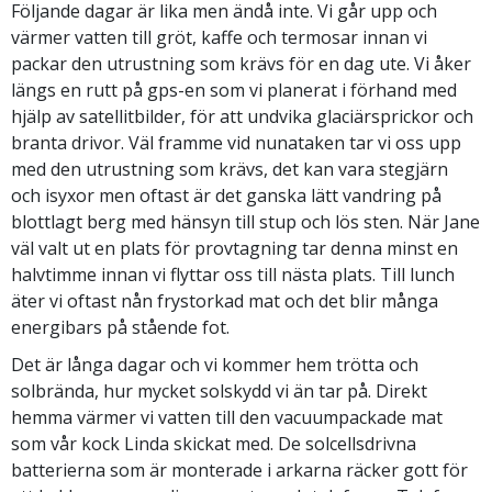
Följande dagar är lika men ändå inte. Vi går upp och
värmer vatten till gröt, kaffe och termosar innan vi
packar den utrustning som krävs för en dag ute. Vi åker
längs en rutt på gps-en som vi planerat i förhand med
hjälp av satellitbilder, för att undvika glaciärsprickor och
branta drivor. Väl framme vid nunataken tar vi oss upp
med den utrustning som krävs, det kan vara stegjärn
och isyxor men oftast är det ganska lätt vandring på
blottlagt berg med hänsyn till stup och lös sten. När Jane
väl valt ut en plats för provtagning tar denna minst en
halvtimme innan vi flyttar oss till nästa plats. Till lunch
äter vi oftast nån frystorkad mat och det blir många
energibars på stående fot.
Det är långa dagar och vi kommer hem trötta och
solbrända, hur mycket solskydd vi än tar på. Direkt
hemma värmer vi vatten till den vacuumpackade mat
som vår kock Linda skickat med. De solcellsdrivna
batterierna som är monterade i arkarna räcker gott för