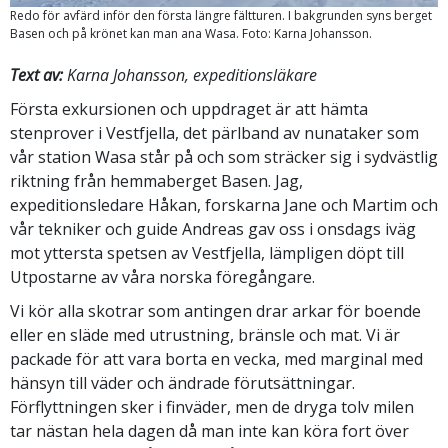
Redo för avfärd inför den första längre fältturen. I bakgrunden syns berget
Basen och på krönet kan man ana Wasa. Foto: Karna Johansson.
Text av:
Karna Johansson, expeditionsläkare
Första exkursionen och uppdraget är att hämta
stenprover i Vestfjella, det pärlband av nunataker som
vår station Wasa står på och som sträcker sig i sydvästlig
riktning från hemmaberget Basen. Jag,
expeditionsledare Håkan, forskarna Jane och Martim och
vår tekniker och guide Andreas gav oss i onsdags iväg
mot yttersta spetsen av Vestfjella, lämpligen döpt till
Utpostarne av våra norska föregångare.
Vi kör alla skotrar som antingen drar arkar för boende
eller en släde med utrustning, bränsle och mat. Vi är
packade för att vara borta en vecka, med marginal med
hänsyn till väder och ändrade förutsättningar.
Förflyttningen sker i finväder, men de dryga tolv milen
tar nästan hela dagen då man inte kan köra fort över