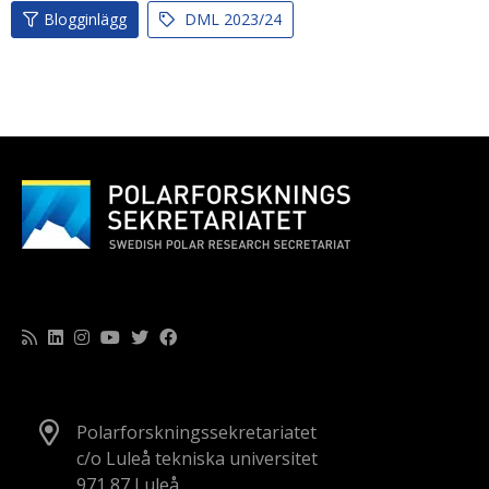
Blogginlägg
DML 2023/24
Polarforskningssekretariatet
c/o Luleå tekniska universitet
971 87 Luleå