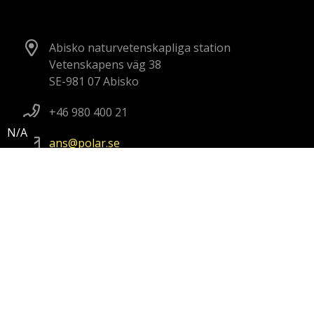
Abisko naturvetenskapliga station
Vetenskapens väg 38
SE-981 07 Abisko
+46 980 400 21
ans
polar
se
Kristineberg marina forskningsstation
Kristineberg 566
SE-451 78 Fiskebäckskil, Sweden
+46 70 302 11 57
kmf
polar
se