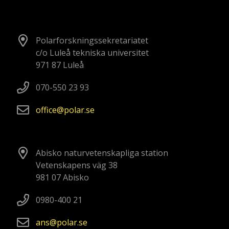
Polarforskningssekretariatet
c/o Luleå tekniska universitet
971 87 Luleå
070-550 23 93
office
polar
se
Abisko naturvetenskapliga station
Vetenskapens väg 38
981 07 Abisko
0980-400 21
ans
polar
se